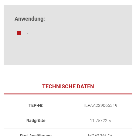
Anwendung:
-
TECHNISCHE DATEN
TEP-Nr.
TEPAA229065319
Radgröße
11.75x22.5
Rad-Ausführung
MZ (Ø 26) AV