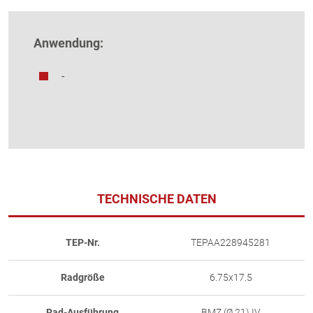
Anwendung:
-
TECHNISCHE DATEN
TEP-Nr.
TEPAA228945281
Radgröße
6.75x17.5
Rad-Ausführung
BMZ (Ø 21) IV